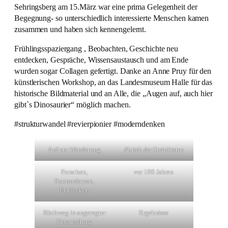
Sehringsberg am 15.März war eine prima Gelegenheit der
Begegnung- so unterschiedlich interessierte Menschen kamen
zusammen und haben sich kennengelernt.
Frühlingsspaziergang , Beobachten, Geschichte neu
entdecken, Gespräche, Wissensaustausch und am Ende
wurden sogar Collagen gefertigt. Danke an Anne Pruy für den
künstlerischen Workshop, an das Landesmuseum Halle für das
historische Bildmaterial und an Alle, die „Augen auf, auch hier
gibt`s Dinosaurier“ möglich machen.
#strukturwandel #revierpionier #moderndenken
Auf zur Wanderung
Abrieb der Steinkisten
Forschen,
vor 100 Jahren
Kennenlernen,
Entdecken
Rückweg in angeregter
Ergebnisse
Unterhaltung