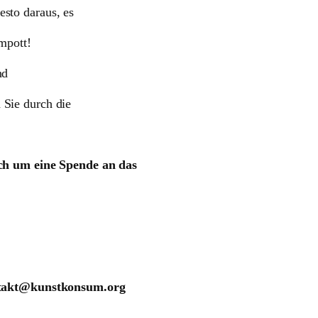
sto daraus, es
mpott!
nd
Sie durch die
ch um eine Spende an das
akt@kunstkonsum.org