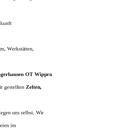
kunft
n, Werkstätten,
erhausen OT Wippra
t gestellten
Zelten,
egen uns selbst. Wir
reien im